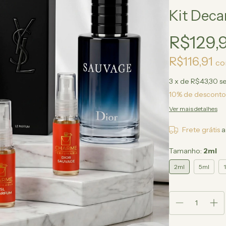
Kit Deca
R$129,
R$116,91
c
3
x de
R$43,30
s
10% de desconto
Ver mais detalhes
Frete grátis
a
Tamanho:
2ml
2ml
5ml