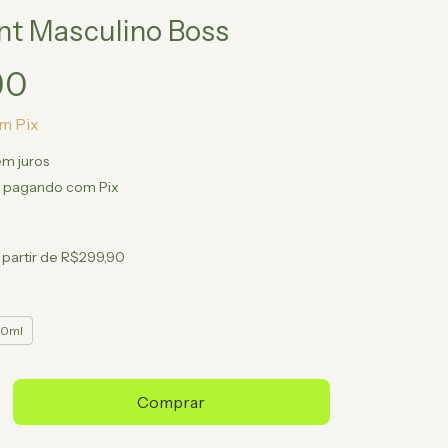
nt Masculino Boss
90
om
Pix
em juros
pagando com Pix
 partir de
R$299,90
10ml