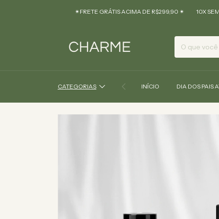
✴︎FRETE GRÁTIS ACIMA DE R$299,90 ✴︎
10X SEM JUROS
CATEGORIAS
INÍCIO
DIA DOS PAIS 