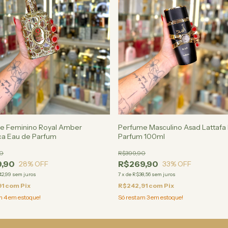
e Feminino Royal Amber
Perfume Masculino Asad Lattafa
ca Eau de Parfum
Parfum 100ml
0
R$399,90
,90
R$269,90
28
% OFF
33
% OFF
42,99
sem juros
7
x
de
R$38,56
sem juros
91
com
Pix
R$242,91
com
Pix
am
4
em estoque!
Só restam
3
em estoque!