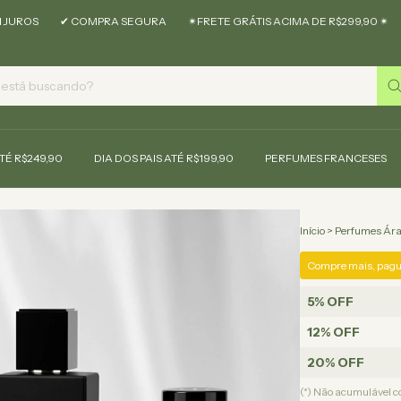
✔ COMPRA SEGURA
✴︎FRETE GRÁTIS ACIMA DE R$299,90 ✴︎
10X SE
ATÉ R$249,90
DIA DOS PAIS ATÉ R$199,90
PERFUMES FRANCESES
Início
>
Perfumes Ár
Compre mais, pagu
5% OFF
12% OFF
20% OFF
(*) Não acumulável 