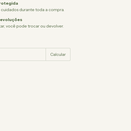
rotegida
 cuidados durante toda a compra.
devoluções
ar, você pode trocar ou devolver.
:
Alterar CEP
Calcular