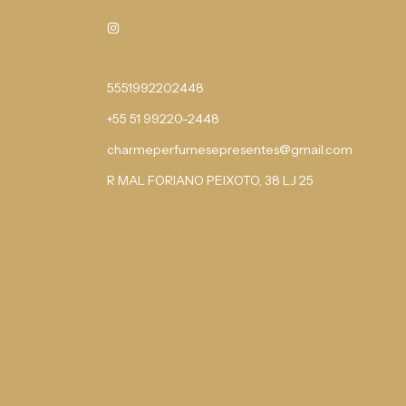
5551992202448
+55 51 99220-2448
charmeperfumesepresentes@gmail.com
R MAL FORIANO PEIXOTO, 38 LJ 25