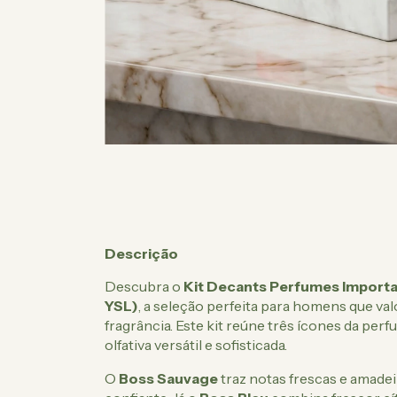
Descrição
Descubra o
Kit Decants Perfumes Importa
YSL)
, a seleção perfeita para homens que va
fragrância. Este kit reúne três ícones da pe
olfativa versátil e sofisticada.
O
Boss Sauvage
traz notas frescas e amade