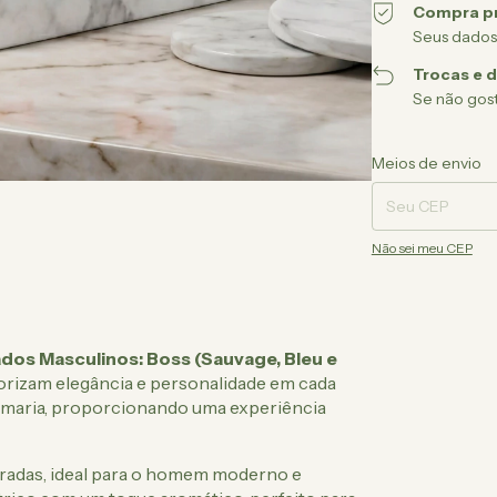
Compra p
Seus dados
Trocas e 
Se não gost
Entregas para o CEP
Meios de envio
Não sei meu CEP
dos Masculinos: Boss (Sauvage, Bleu e
lorizam elegância e personalidade em cada
rfumaria, proporcionando uma experiência
iradas, ideal para o homem moderno e