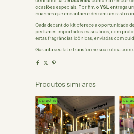
confiante. Já o
Boss Bleu
combina frescor cí
ocasiões especiais. Por fim, o
YSL
entrega um
nuances que encantam e deixam um rastro in
Cada decant do kit oferece a oportunidade de
perfumes importados masculinos, com pratic
estas fragrâncias icônicas, enviadas com cuid
Garanta seu kit e transforme sua rotina co
Produtos similares
GRÁTIS
GRÁ