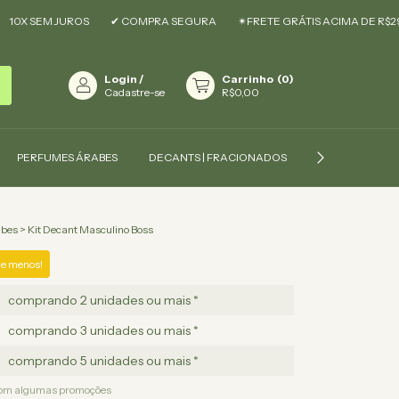
M JUROS
✔ COMPRA SEGURA
✴︎FRETE GRÁTIS ACIMA DE R$299,90 ✴︎
Login
/
Carrinho
(
0
)
Cadastre-se
R$0,00
PERFUMES ÁRABES
DECANTS | FRACIONADOS
COMPRE POR 
abes
>
Kit Decant Masculino Boss
e menos!
comprando 2 unidades ou mais *
comprando 3 unidades ou mais *
comprando 5 unidades ou mais *
com algumas promoções