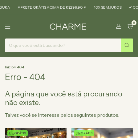
URA
✴︎FRETE GRÁTIS ACIMA DE R$299,90 ✴︎
10X SEM JUROS
✔ CO
0
Início
>
404
Erro - 404
A página que você está procurando
não existe.
Talvez você se interesse pelos seguintes produtos.
GRÁTIS
GRÁTIS