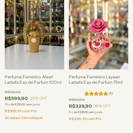
Perfume Feminino Afeef
Perfume Feminino Layaan
Lattafa Eau de Parfum 100ml
Lattafa Eau de Parfum 75ml
R$799,90
(1)
R$599,90
25
% OFF
R$399,90
10
x
de
R$59,99
sem juros
R$329,90
18
% OFF
R$539,91
com
Pix
9
x
de
R$36,66
sem juros
Só restam
3
em estoque!
R$296,91
com
Pix