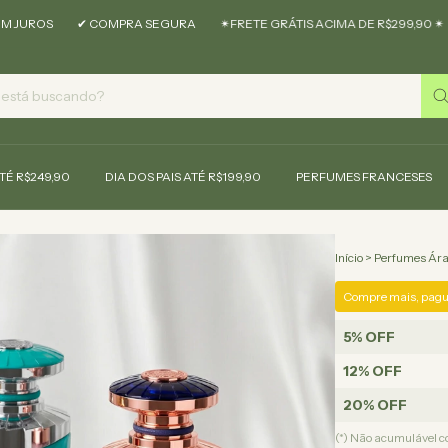
✔ COMPRA SEGURA
✴︎FRETE GRÁTIS ACIMA DE R$299,90 ✴︎
10X S
ATÉ R$249,90
DIA DOS PAIS ATÉ R$199,90
PERFUMES FRANCESES
Início
>
Perfumes Ár
Compre mais, pagu
5% OFF
12% OFF
20% OFF
(*) Não acumulável 