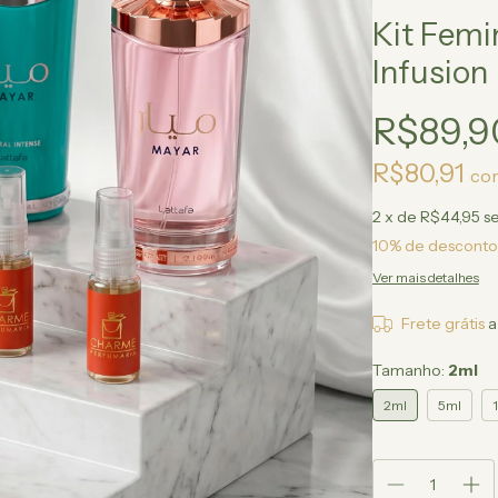
Kit Femi
Infusion
R$89,9
R$80,91
co
2
x de
R$44,95
s
10% de desconto
Ver mais detalhes
Frete grátis
a
Tamanho:
2ml
2ml
5ml