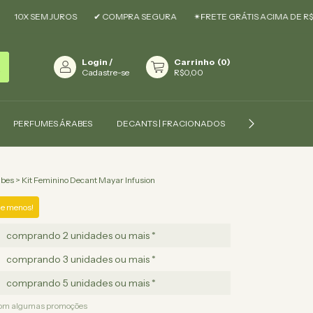
EM JUROS
✔ COMPRA SEGURA
✴︎FRETE GRÁTIS ACIMA DE R$299,90 ✴︎
Login
/
Carrinho
(
0
)
Cadastre-se
R$0,00
PERFUMES ÁRABES
DECANTS | FRACIONADOS
COMPRE POR 
abes
>
Kit Feminino Decant Mayar Infusion
e menos!
comprando 2 unidades ou mais *
comprando 3 unidades ou mais *
comprando 5 unidades ou mais *
com algumas promoções