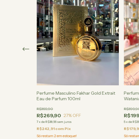
de Nuit Intense
Perfume Masculino Fakhar Gold Extrait
Perfum
te 105ml
Eau de Parfum 100ml
Watani
R$369,90
R$399,9
R$269,90
R$199
27
% OFF
7
x
de
R$38,56
sem juros
5
x
de
R$39
R$242,91
com
Pix
R$179,9
Só restam
2
em estoque!
Só rest