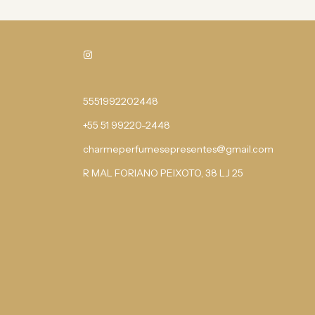
5551992202448
+55 51 99220-2448
charmeperfumesepresentes@gmail.com
R MAL FORIANO PEIXOTO, 38 LJ 25