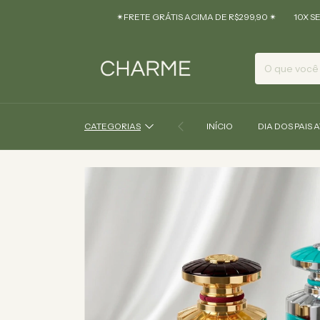
✴︎FRETE GRÁTIS ACIMA DE R$299,90 ✴︎
10X SEM JUROS
CATEGORIAS
INÍCIO
DIA DOS PAIS 