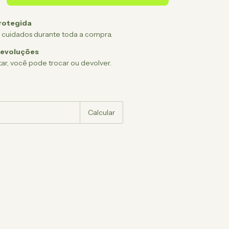
rotegida
 cuidados durante toda a compra.
devoluções
ar, você pode trocar ou devolver.
:
Alterar CEP
Calcular