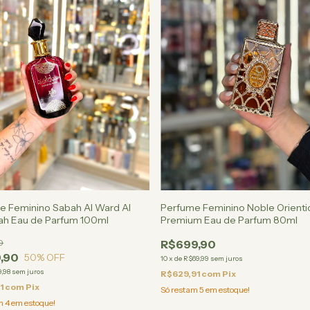
e Feminino Sabah Al Ward Al
Perfume Feminino Noble Orienti
ah Eau de Parfum 100ml
Premium Eau de Parfum 80ml
0
R$699,90
,90
50
% OFF
10
x
de
R$69,99
sem juros
,98
sem juros
R$629,91
com
Pix
1
com
Pix
Só restam
5
em estoque!
am
4
em estoque!