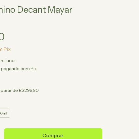
nino Decant Mayar
0
m
Pix
em juros
pagando com Pix
 partir de
R$299,90
10ml