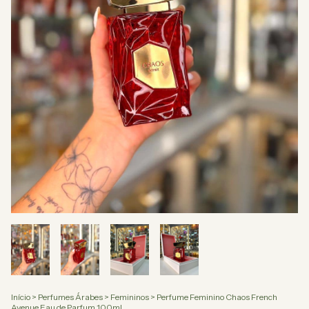
Início
>
Perfumes Árabes
>
Femininos
>
Perfume Feminino Chaos French
Avenue Eau de Parfum 100ml