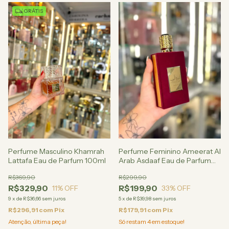
GRÁTIS
Perfume Masculino Khamrah
Perfume Feminino Ameerat Al
Lattafa Eau de Parfum 100ml
Arab Asdaaf Eau de Parfum
100ml
R$369,90
R$299,90
R$329,90
R$199,90
11
% OFF
33
% OFF
9
x
de
R$36,66
sem juros
5
x
de
R$39,98
sem juros
R$296,91
com
Pix
R$179,91
com
Pix
Atenção, última peça!
Só restam
4
em estoque!